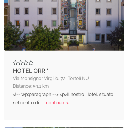
HOTEL ORRI'
Via Monsignor Virgilio, 72, Tortolì NU
Distance: 59,1 km
<!-- wp:paragraph --> <p>Il nostro Hotel, situato
nel centro di
... continua: >