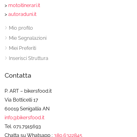
>
motoitinerari.it
>
autoraduni.it
Mio profilo
Mie Segnalazioni
Miei Preferiti
Inserisci Struttura
Contatta
P. ART – bikersfood.it
Via Botticelli 17
60019 Senigallia AN
info@bikersfood.it
Tel. 071.7915693
Chatta su Whatsapp :
380.6322845