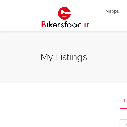
Mappa
My Listings
L