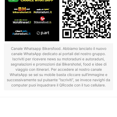
Canale Whatsapp Bikersfood. Abbiamo lanciato il nuovo
canale WhatsApp dedicato ai portali del nostro gruppo.
Iscriviti per ricevere news su motoraduni e autoraduni,
segnalazioni e promozioni dai Bikershotel, food e idee di
viaggio con itinerari. Per accedere al nostro canale
WhatsApp se sei su mobile basta cliccare sull'immagine e
successivamente sul pulsante “Iscriviti”, se invece navighi da
computer puoi inquadrare il QRcode con il tuo cellulare.