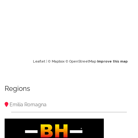
Leaflet
| ©
Mapbox
©
OpenStreetMap
Improve this map
Regions
Emilia Romagna