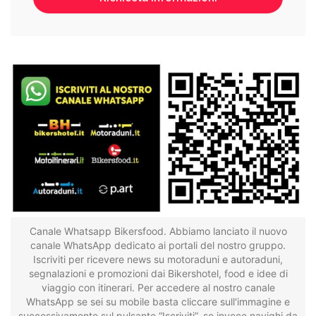
Canale Whatsapp Bikersfood. Abbiamo lanciato il nuovo
canale WhatsApp dedicato ai portali del nostro gruppo.
Iscriviti per ricevere news su motoraduni e autoraduni,
segnalazioni e promozioni dai Bikershotel, food e idee di
viaggio con itinerari. Per accedere al nostro canale
WhatsApp se sei su mobile basta cliccare sull'immagine e
successivamente sul pulsante “Iscriviti”, se invece navighi da