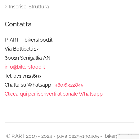
Inserisci Struttura
Contatta
P. ART – bikersfood.it
Via Botticelli 17
60019 Senigallia AN
info@bikersfood.it
Tel. 071.7915693
Chatta su Whatsapp :
380.6322845
Clicca qui per iscriverti al canale Whatsapp
© P.ART 2019 - 2024 - p.iva 02295190405 - bikersfood.it