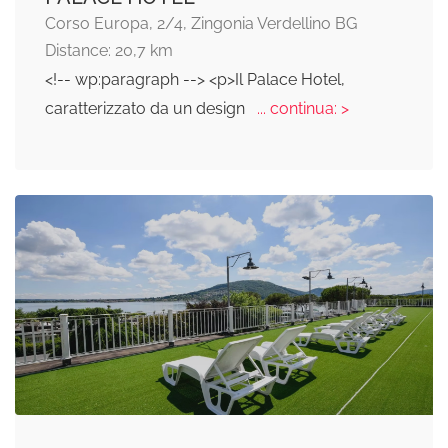
Corso Europa, 2/4, Zingonia Verdellino BG
Distance: 20,7 km
<!-- wp:paragraph --> <p>Il Palace Hotel,
caratterizzato da un design
... continua: >