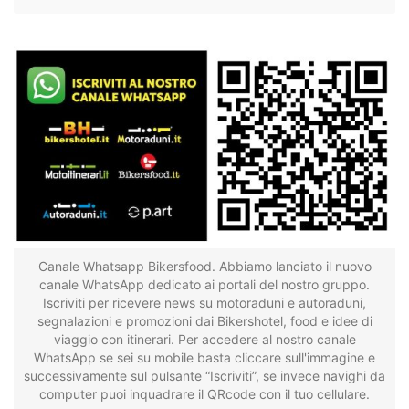
Canale Whatsapp Bikersfood. Abbiamo lanciato il nuovo
canale WhatsApp dedicato ai portali del nostro gruppo.
Iscriviti per ricevere news su motoraduni e autoraduni,
segnalazioni e promozioni dai Bikershotel, food e idee di
viaggio con itinerari. Per accedere al nostro canale
WhatsApp se sei su mobile basta cliccare sull'immagine e
successivamente sul pulsante “Iscriviti”, se invece navighi da
computer puoi inquadrare il QRcode con il tuo cellulare.