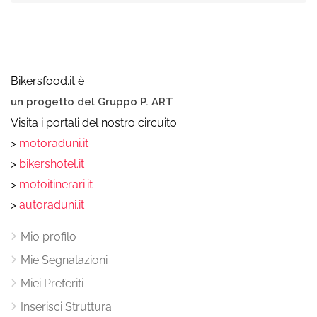
Bikersfood.it è
un progetto del Gruppo P. ART
Visita i portali del nostro circuito:
>
motoraduni.it
>
bikershotel.it
>
motoitinerari.it
>
autoraduni.it
Mio profilo
Mie Segnalazioni
Miei Preferiti
Inserisci Struttura