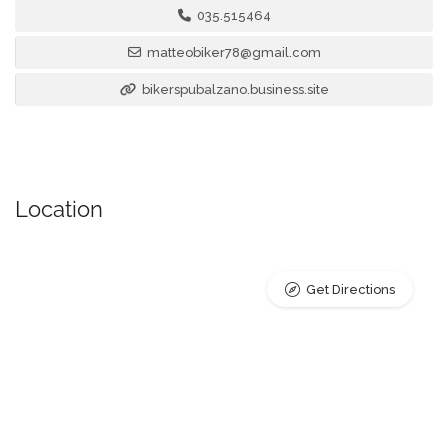
035.515464
matteobiker78@gmail.com
bikerspubalzano.business.site
Location
Get Directions