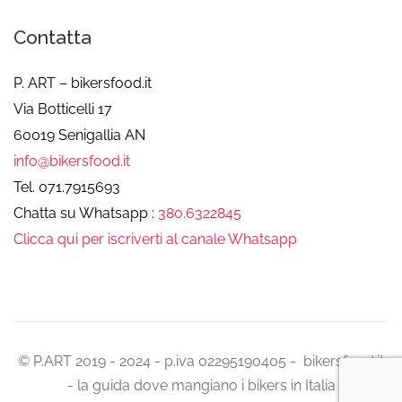
Contatta
P. ART – bikersfood.it
Via Botticelli 17
60019 Senigallia AN
info@bikersfood.it
Tel. 071.7915693
Chatta su Whatsapp :
380.6322845
Clicca qui per iscriverti al canale Whatsapp
© P.ART 2019 - 2024 - p.iva 02295190405 - bikersfood.it
- la guida dove mangiano i bikers in Italia