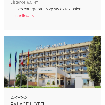
Distance: 8,6 km
<!-- wp:paragraph --> <p style="text-align:
... continua: >
PALACE HOTEL