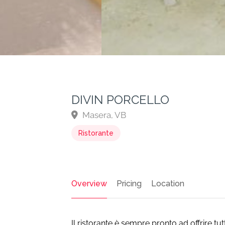
DIVIN PORCELLO
Masera, VB
Ristorante
Overview
Pricing
Location
Il ristorante è sempre pronto ad offrire tut