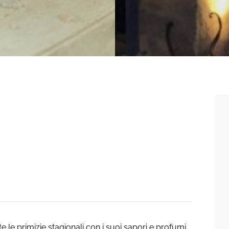
te le primizie stagionali con i suoi sapori e profumi.