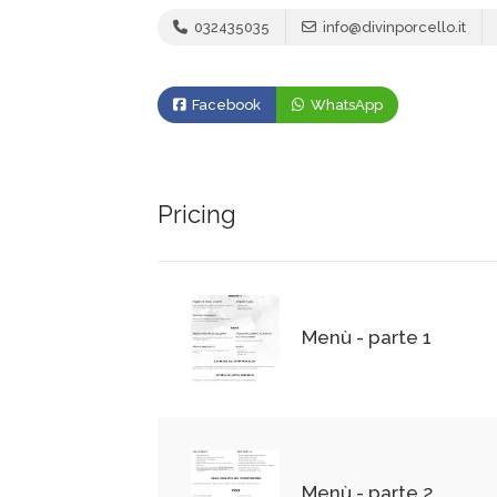
032435035
info@divinporcello.it
Facebook
WhatsApp
Pricing
Menù - parte 1
Menù - parte 2