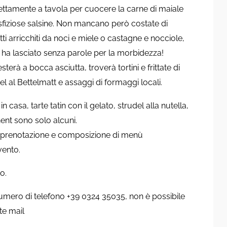
 direttamente a tavola per cuocere la carne di maiale
fiziose salsine. Non mancano però costate di
tti arricchiti da noci e miele o castagne e nocciole,
i ha lasciato senza parole per la morbidezza!
rà a bocca asciutta, troverà tortini e frittate di
del al Bettelmatt e assaggi di formaggi locali.
 in casa, tarte tatin con il gelato, strudel alla nutella,
ent sono solo alcuni.
la prenotazione e composizione di menù
vento.
o.
umero di telefono +39 0324 35035, non è possibile
te mail