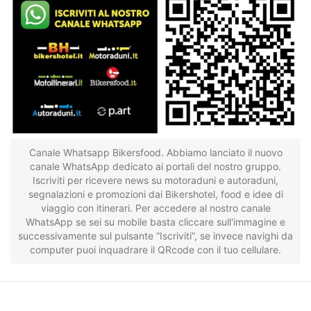
Canale Whatsapp Bikersfood. Abbiamo lanciato il nuovo
canale WhatsApp dedicato ai portali del nostro gruppo.
Iscriviti per ricevere news su motoraduni e autoraduni,
segnalazioni e promozioni dai Bikershotel, food e idee di
viaggio con itinerari. Per accedere al nostro canale
WhatsApp se sei su mobile basta cliccare sull'immagine e
successivamente sul pulsante “Iscriviti”, se invece navighi da
computer puoi inquadrare il QRcode con il tuo cellulare.