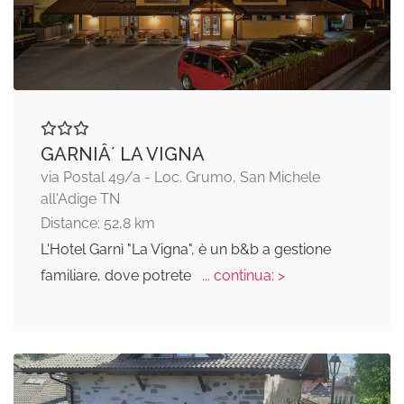
GARNIÂ´ LA VIGNA
via Postal 49/a - Loc. Grumo, San Michele
all'Adige TN
Distance: 52,8 km
L'Hotel Garnì "La Vigna", è un b&b a gestione
familiare, dove potrete
... continua: >