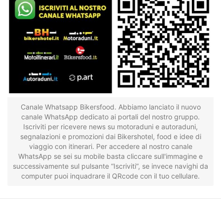
Canale Whatsapp Bikersfood. Abbiamo lanciato il nuovo
canale WhatsApp dedicato ai portali del nostro gruppo.
Iscriviti per ricevere news su motoraduni e autoraduni,
segnalazioni e promozioni dai Bikershotel, food e idee di
viaggio con itinerari. Per accedere al nostro canale
WhatsApp se sei su mobile basta cliccare sull'immagine e
successivamente sul pulsante “Iscriviti”, se invece navighi da
computer puoi inquadrare il QRcode con il tuo cellulare.