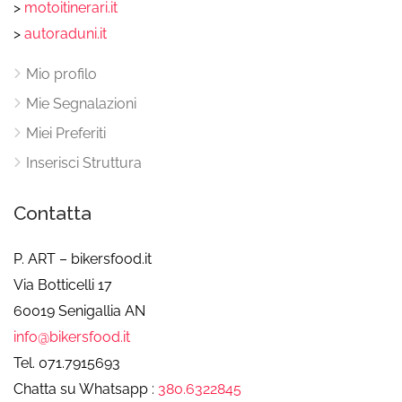
>
motoitinerari.it
>
autoraduni.it
Mio profilo
Mie Segnalazioni
Miei Preferiti
Inserisci Struttura
Contatta
P. ART – bikersfood.it
Via Botticelli 17
60019 Senigallia AN
info@bikersfood.it
Tel. 071.7915693
Chatta su Whatsapp :
380.6322845