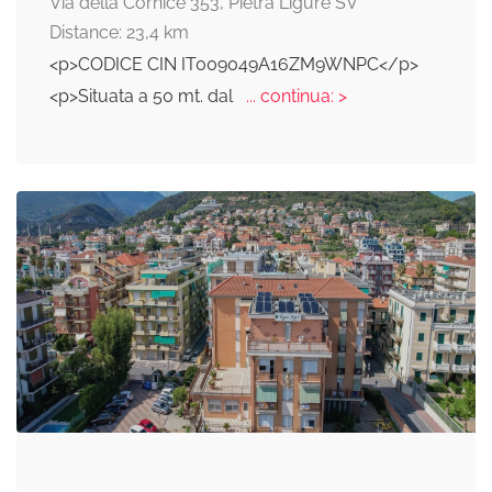
Via della Cornice 353, Pietra Ligure SV
Distance: 23,4 km
<p>CODICE CIN IT009049A16ZM9WNPC</p>
<p>Situata a 50 mt. dal
... continua: >