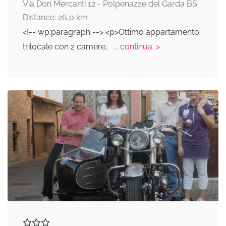
Via Don Mercanti 12 - Polpenazze del Garda BS
Distance: 26,0 km
<!-- wp:paragraph --> <p>Ottimo appartamento
trilocale con 2 camere,
... continua: >