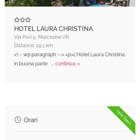
HOTEL LAURA CHRISTINA
Via Puri 5, Malcesine VR
Distance: 29,1 km
<!-- wp:paragraph --> <p>L'Hotel Laura Christina,
in buona parte
... continua: >
Now Open
Orari