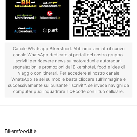
Canale Whatsapp Bikersfood. Abbiamo lanciato il nuovo
canale WhatsApp dedicato ai portali del nostro gruppo.
Iscriviti per ricevere news su motoraduni e autoraduni,
segnalazioni e promozioni dai Bikershotel, food e idee di
viaggio con itinerari. Per accedere al nostro canale
WhatsApp se sei su mobile basta cliccare sull'immagine e
successivamente sul pulsante “Iscriviti”, se invece navighi da
computer puoi inquadrare il QRcode con il tuo cellulare.
Bikersfood.it è