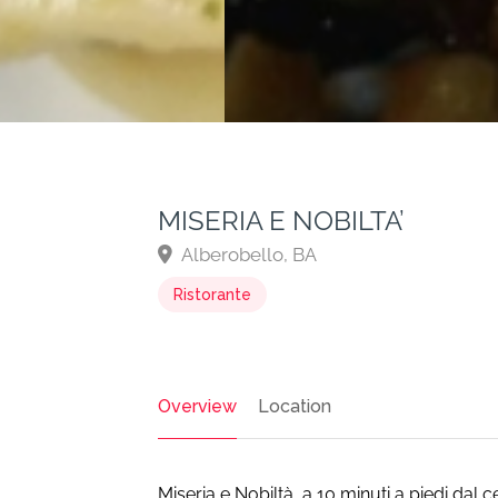
MISERIA E NOBILTA’
Alberobello, BA
Ristorante
Overview
Location
Miseria e Nobiltà, a 10 minuti a piedi dal 