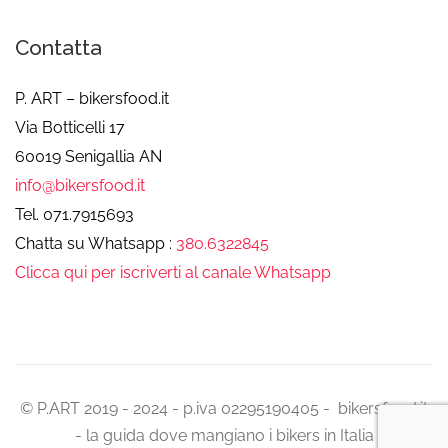
Contatta
P. ART – bikersfood.it
Via Botticelli 17
60019 Senigallia AN
info@bikersfood.it
Tel. 071.7915693
Chatta su Whatsapp :
380.6322845
Clicca qui per iscriverti al canale Whatsapp
© P.ART 2019 - 2024 - p.iva 02295190405 - bikersfood.it
- la guida dove mangiano i bikers in Italia