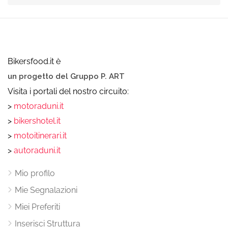
Bikersfood.it è
un progetto del Gruppo P. ART
Visita i portali del nostro circuito:
>
motoraduni.it
>
bikershotel.it
>
motoitinerari.it
>
autoraduni.it
Mio profilo
Mie Segnalazioni
Miei Preferiti
Inserisci Struttura