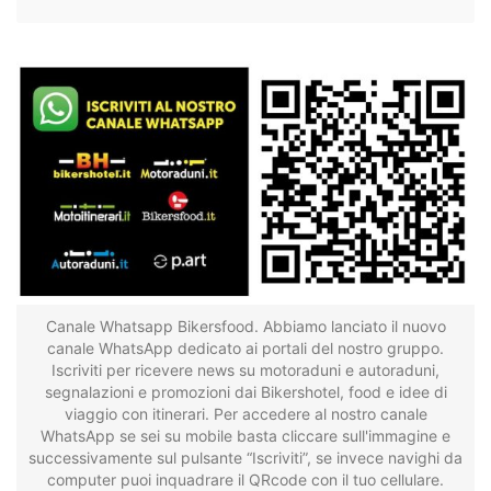
Canale Whatsapp Bikersfood. Abbiamo lanciato il nuovo
canale WhatsApp dedicato ai portali del nostro gruppo.
Iscriviti per ricevere news su motoraduni e autoraduni,
segnalazioni e promozioni dai Bikershotel, food e idee di
viaggio con itinerari. Per accedere al nostro canale
WhatsApp se sei su mobile basta cliccare sull'immagine e
successivamente sul pulsante “Iscriviti”, se invece navighi da
computer puoi inquadrare il QRcode con il tuo cellulare.