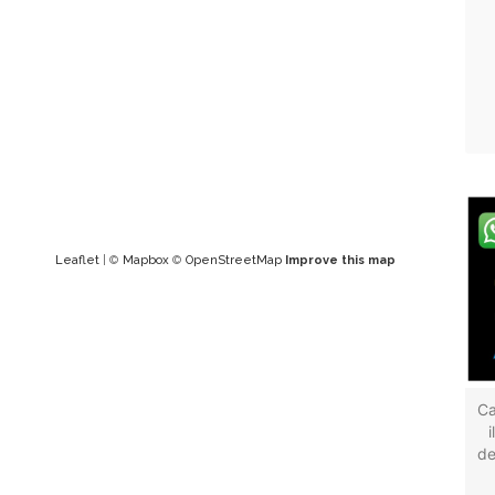
Leaflet
| ©
Mapbox
©
OpenStreetMap
Improve this map
Ca
de