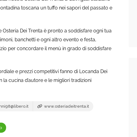
e contadina toscana un tuffo nei sapori del passato e
nte Osteria Dei Trenta è pronto a soddisfare ogni tua
oni, banchetti e ogni altro evento e festa,
izio per concordare il menù in grado di soddisfare
ordiale e prezzi competitivi fanno di Locanda Dei
la cucina d’autore e le migliori tradizioni
ni98@libero.it
www.osteriadeitrenta.it
p