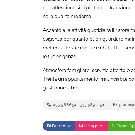
con attenzione sia i piatti della tradizion
nella qualità moderna.
Accanto alla attività quotidiana il ristora
esigenza per quanto può riguardare matrim
mettendo le sue cucine e chef al tuo serv
le tue esigenze.
Atmosfera famigliare, servizio attento e c
Trenta un appuntamento irrinunciabile con 
gastronomiche.
055.966654 - 335.5890291
giadasan
Facebook
Instagram
WhatsAp