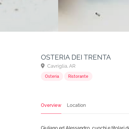
OSTERIA DEI TRENTA
Cavriglia, AR
Osteria
Ristorante
Overview
Location
Giuliano ed Alessandro, cuochi e titolari d