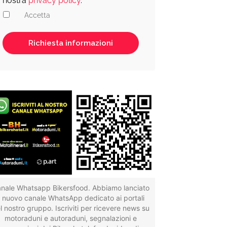
nostra
privacy policy
.
Accetta
nale Whatsapp Bikersfood. Abbiamo lanciato
il nuovo canale WhatsApp dedicato ai portali
l nostro gruppo. Iscriviti per ricevere news su
motoraduni e autoraduni, segnalazioni e