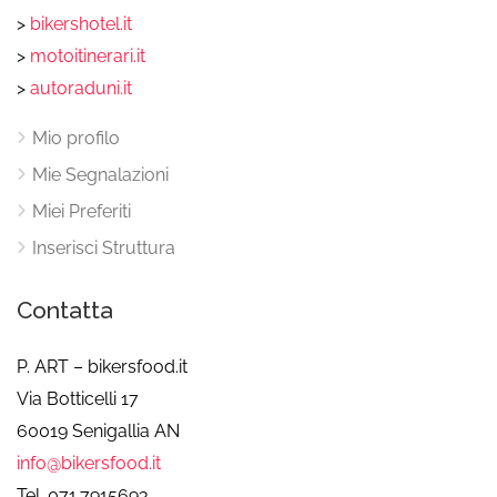
>
bikershotel.it
>
motoitinerari.it
>
autoraduni.it
Mio profilo
Mie Segnalazioni
Miei Preferiti
Inserisci Struttura
Contatta
P. ART – bikersfood.it
Via Botticelli 17
60019 Senigallia AN
info@bikersfood.it
Tel. 071.7915693