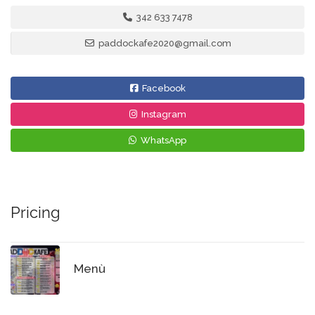
342 633 7478
paddockafe2020@gmail.com
Facebook
Instagram
WhatsApp
Pricing
Menù