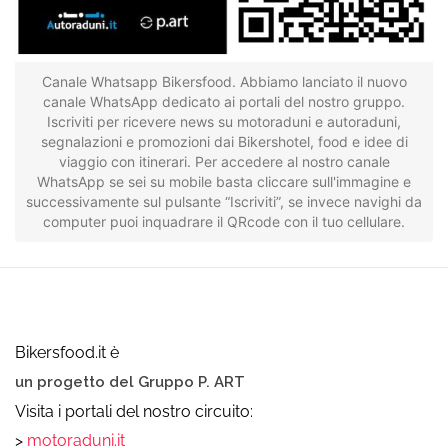
Canale Whatsapp Bikersfood. Abbiamo lanciato il nuovo
canale WhatsApp dedicato ai portali del nostro gruppo.
Iscriviti per ricevere news su motoraduni e autoraduni,
segnalazioni e promozioni dai Bikershotel, food e idee di
viaggio con itinerari. Per accedere al nostro canale
WhatsApp se sei su mobile basta cliccare sull'immagine e
successivamente sul pulsante “Iscriviti”, se invece navighi da
computer puoi inquadrare il QRcode con il tuo cellulare.
Bikersfood.it è
un progetto del Gruppo P. ART
Visita i portali del nostro circuito:
>
motoraduni.it