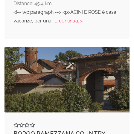
Distance: 45,4 km
<!-- wp:paragraph --> <p>ACINI E ROSE è casa
vacanze, per una
... continua: >
BORGO RAMEZZANA COUNTRY