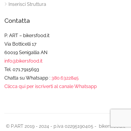
Inserisci Struttura
Contatta
P. ART – bikersfood.it
Via Botticelli 17
60019 Senigallia AN
info@bikersfood.it
Tel. 071.7915693
Chatta su Whatsapp :
380.6322845
Clicca qui per iscriverti al canale Whatsapp
© P.ART 2019 - 2024 - p.iva 02295190405 - bikersfood.it