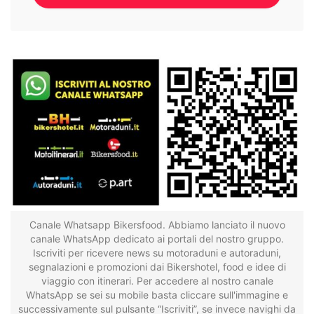
Canale Whatsapp Bikersfood. Abbiamo lanciato il nuovo
canale WhatsApp dedicato ai portali del nostro gruppo.
Iscriviti per ricevere news su motoraduni e autoraduni,
segnalazioni e promozioni dai Bikershotel, food e idee di
viaggio con itinerari. Per accedere al nostro canale
WhatsApp se sei su mobile basta cliccare sull'immagine e
successivamente sul pulsante “Iscriviti”, se invece navighi da