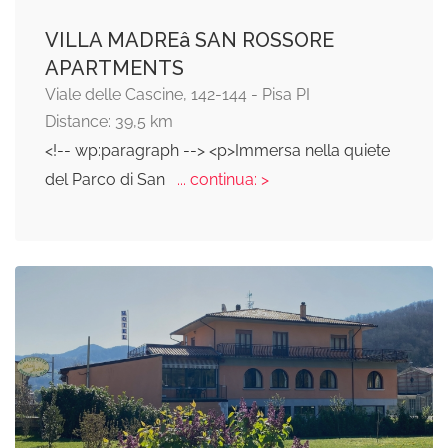
VILLA MADREâ SAN ROSSORE
APARTMENTS
Viale delle Cascine, 142-144 - Pisa PI
Distance: 39,5 km
<!-- wp:paragraph --> <p>Immersa nella quiete
del Parco di San
... continua: >