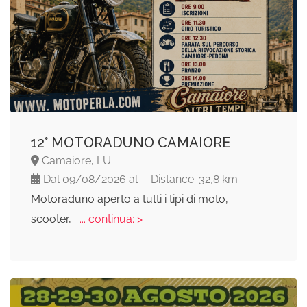
12° MOTORADUNO CAMAIORE
Camaiore, LU
Dal 09/08/2026 al - Distance: 32,8 km
Motoraduno aperto a tutti i tipi di moto,
scooter,
... continua: >