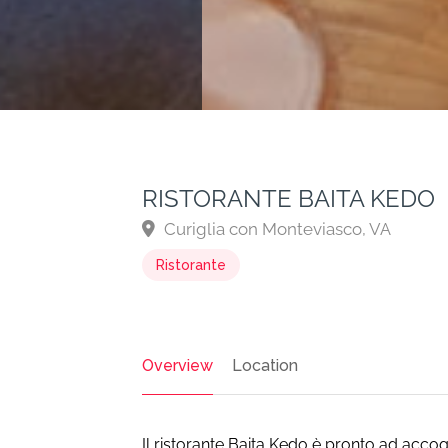
RISTORANTE BAITA KEDO
Curiglia con Monteviasco, VA
Ristorante
Overview
Location
Il ristorante Baita Kedo è pronto ad accogl