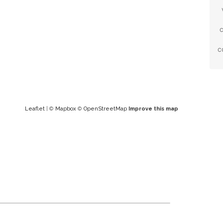
c
c
Leaflet
| ©
Mapbox
©
OpenStreetMap
Improve this map