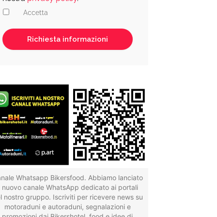
Accetta
nale Whatsapp Bikersfood. Abbiamo lanciato
il nuovo canale WhatsApp dedicato ai portali
l nostro gruppo. Iscriviti per ricevere news su
motoraduni e autoraduni, segnalazioni e
promozioni dai Bikershotel, food e idee di