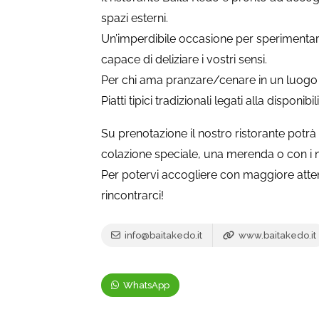
spazi esterni.
Un’imperdibile occasione per sperimentare 
capace di deliziare i vostri sensi.
Per chi ama pranzare/cenare in un luogo tr
Piatti tipici tradizionali legati alla disponib
Su prenotazione il nostro ristorante potrà
colazione speciale, una merenda o con i no
Per potervi accogliere con maggiore atten
rincontrarci!
info@baitakedo.it
www.baitakedo.it
WhatsApp