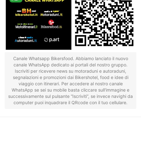
Canale Whatsapp Bikersfood. Abbiamo lanciato il nuovo
canale WhatsApp dedicato ai portali del nostro gruppo.
Iscriviti per ricevere news su motoraduni e autoraduni,
segnalazioni e promozioni dai Bikershotel, food e idee di
viaggio con itinerari. Per accedere al nostro canale
WhatsApp se sei su mobile basta cliccare sull'immagine e
successivamente sul pulsante “Iscriviti”, se invece navighi da
computer puoi inquadrare il QRcode con il tuo cellulare.