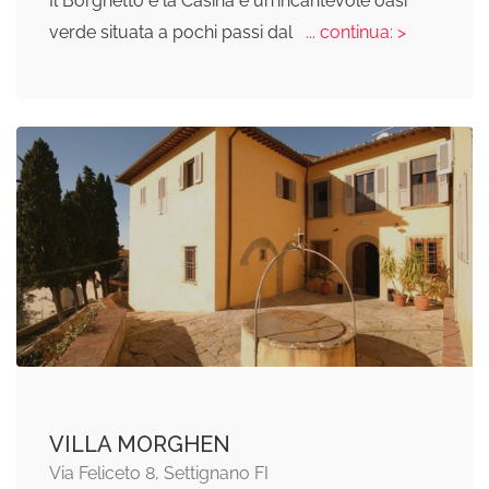
Il Borghetto e la Casina è un'incantevole oasi
verde situata a pochi passi dal
... continua: >
VILLA MORGHEN
Via Feliceto 8, Settignano FI