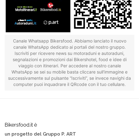
Canale Whatsapp Bikersfood. Abbiamo lanciato il nuovo
canale WhatsApp dedicato ai portali del nostro gruppo.
Iscriviti per ricevere news su motoraduni e autoraduni,
segnalazioni e promozioni dai Bikershotel, food e idee di
viaggio con itinerari. Per accedere al nostro canale
WhatsApp se sei su mobile basta cliccare sull'immagine e
successivamente sul pulsante “Iscriviti”, se invece navighi da
computer puoi inquadrare il QRcode con il tuo cellulare.
Bikersfood.it è
un progetto del Gruppo P. ART