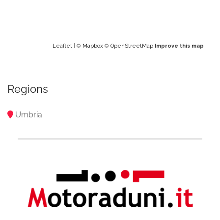
Leaflet
| ©
Mapbox
©
OpenStreetMap
Improve this map
Regions
Umbria