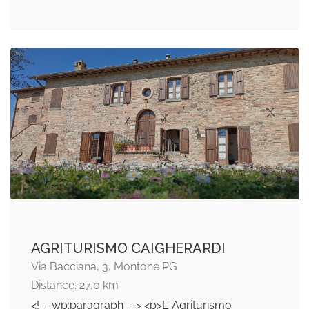
AGRITURISMO CAIGHERARDI
Via Bacciana, 3, Montone PG
Distance: 27,0 km
<!-- wp:paragraph --> <p>L' Agriturismo