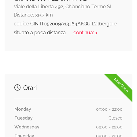
Viale della Libertà 492, Chianciano Terme SI
Distance: 39,7 km
codice CIN IT052009A13J64AKGU L'albergo è
situato a poca distanza
... continua: >
Now Open
Orari
Monday
09:00 - 22:00
Tuesday
Closed
Wednesday
09:00 - 22:00
Thursday
09:00 - 22:00