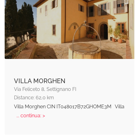
VILLA MORGHEN
Via Feliceto 8, Settignano FI
Distance: 62,0 km
Villa Morghen CIN IT048017B72GHOME3M Villa
... continua: >