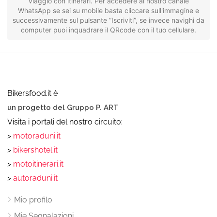
viaggio con itinerari. Per accedere al nostro canale
WhatsApp se sei su mobile basta cliccare sull'immagine e
successivamente sul pulsante “Iscriviti”, se invece navighi da
computer puoi inquadrare il QRcode con il tuo cellulare.
Bikersfood.it è
un progetto del Gruppo P. ART
Visita i portali del nostro circuito:
>
motoraduni.it
>
bikershotel.it
>
motoitinerari.it
>
autoraduni.it
Mio profilo
Mie Segnalazioni