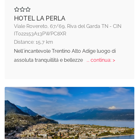
HOTEL LA PERLA
Viale Rovereto, 67/69, Riva del Garda TN - CIN
IT022153A13PWPC8XR
Distance: 15,7 km
Nell´incantevole Trentino Alto Adige luogo di
assoluta tranquillitá e bellezze
... continua: >