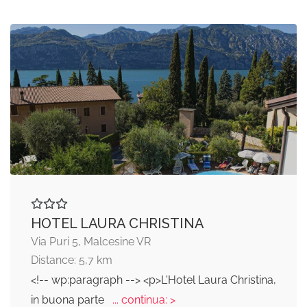
HOTEL LAURA CHRISTINA
Via Puri 5, Malcesine VR
Distance: 5,7 km
<!-- wp:paragraph --> <p>L'Hotel Laura Christina,
in buona parte
... continua: >