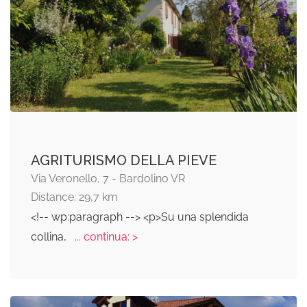
AGRITURISMO DELLA PIEVE
Via Veronello, 7 - Bardolino VR
Distance: 29,7 km
<!-- wp:paragraph --> <p>Su una splendida
collina,
... continua: >