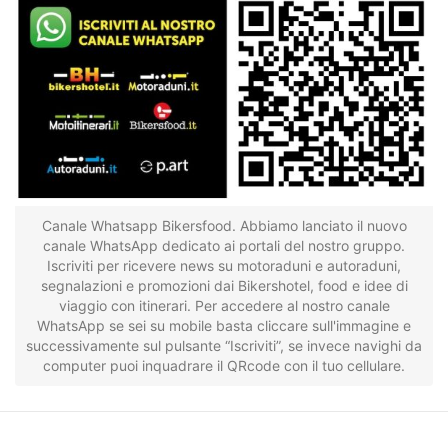
Canale Whatsapp Bikersfood. Abbiamo lanciato il nuovo
canale WhatsApp dedicato ai portali del nostro gruppo.
Iscriviti per ricevere news su motoraduni e autoraduni,
segnalazioni e promozioni dai Bikershotel, food e idee di
viaggio con itinerari. Per accedere al nostro canale
WhatsApp se sei su mobile basta cliccare sull'immagine e
successivamente sul pulsante “Iscriviti”, se invece navighi da
computer puoi inquadrare il QRcode con il tuo cellulare.