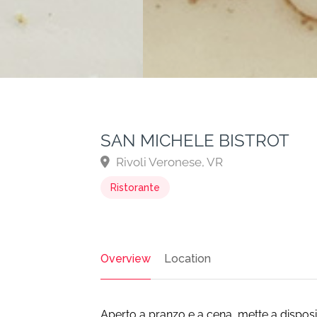
SAN MICHELE BISTROT
Rivoli Veronese, VR
Ristorante
Overview
Location
Aperto a pranzo e a cena, mette a disposiz