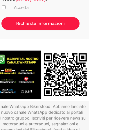
Accetta
nale Whatsapp Bikersfood. Abbiamo lanciato
il nuovo canale WhatsApp dedicato ai portali
l nostro gruppo. Iscriviti per ricevere news su
motoraduni e autoraduni, segnalazioni e
promozioni dai Bikershotel, food e idee di