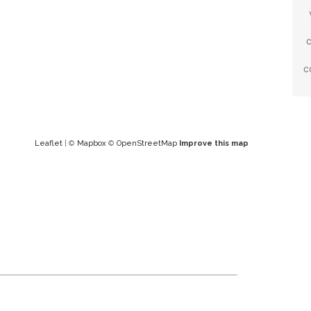
c
c
Leaflet
| ©
Mapbox
©
OpenStreetMap
Improve this map