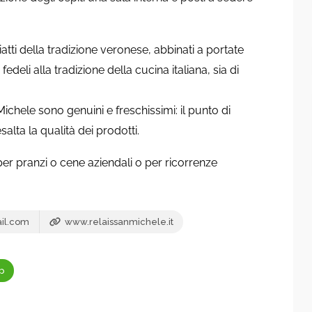
tti della tradizione veronese, abbinati a portate
deli alla tradizione della cucina italiana, sia di
n Michele sono genuini e freschissimi: il punto di
alta la qualità dei prodotti.
per pranzi o cene aziendali o per ricorrenze
il.com
www.relaissanmichele.it
p