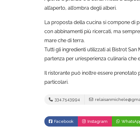
all’aperto, all’ombra degli alberi.
La proposta della cucina si compone di pia
con abbinamenti più ricercati, ma sempre fe
mare che di terra.
Tutti gli ingredienti utilizzati al Bistrot Sa
partenza per un’esperienza culinaria che es
Il ristorante può inoltre essere prenotato 
particolari.
334.7543994
relaisanmichele@gma
Facebook
Instagram
WhatsAp