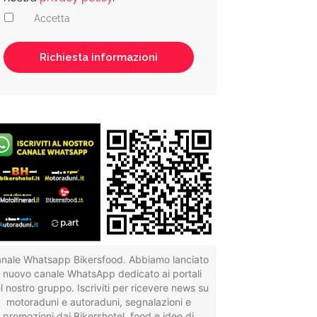
Accetta
nale Whatsapp Bikersfood. Abbiamo lanciato
il nuovo canale WhatsApp dedicato ai portali
l nostro gruppo. Iscriviti per ricevere news su
motoraduni e autoraduni, segnalazioni e
promozioni dai Bikershotel, food e idee di