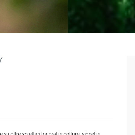
Y
su oltre 30 ettari tra prati e colture, vigneti e