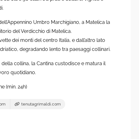
i.
e dell’Appennino Umbro Marchigiano, a Matelica la
itorio del Verdicchio di Matelica.
ette dei monti del centro Italia, e dall’altro lato
Adriatico, degradando lento tra paesaggi collinari.
ella collina, la Cantina custodisce e matura il
avoro quotidiano.
e (min. 24h)
com
tenutagrimaldi.com