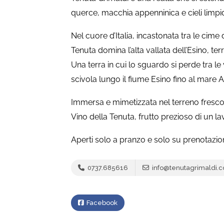
querce, macchia appenninica e cieli limpid
Nel cuore d’Italia, incastonata tra le cim
Tenuta domina l’alta vallata dell’Esino, terr
Una terra in cui lo sguardo si perde tra le v
scivola lungo il fiume Esino fino al mare 
Immersa e mimetizzata nel terreno fresco d
Vino della Tenuta, frutto prezioso di un l
Aperti solo a pranzo e solo su prenotazion
0737.685616
info@tenutagrimaldi.
Facebook