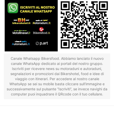
Canale Whatsapp Bikersfood. Abbiamo lanciato il nuovo
canale WhatsApp dedicato ai portali del nostro gruppo.
Iscriviti per ricevere news su motoraduni e autoraduni,
segnalazioni e promozioni dai Bikershotel, food e idee di
viaggio con itinerari. Per accedere al nostro canale
WhatsApp se sei su mobile basta cliccare sull'immagine e
successivamente sul pulsante “Iscriviti”, se invece navighi da
computer puoi inquadrare il QRcode con il tuo cellulare.