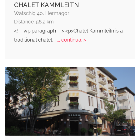
CHALET KAMMLEITN
Watschig 40, Hermagor
Distance: 58,2 km
<!-- wp:paragraph --> <p>Chalet Kammleitn is a
traditional chalet,
... continua: >