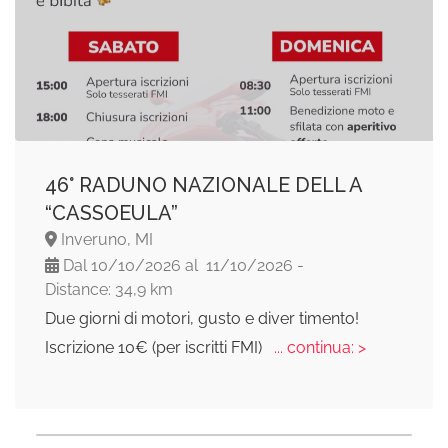
46° RADUNO NAZIONALE DELL A
“CASSOEULA”
Inveruno, MI
Dal 10/10/2026 al 11/10/2026 -
Distance: 34,9 km
Due giorni di motori, gusto e diver timento!
Iscrizione 10€ (per iscritti FMI)
... continua: >