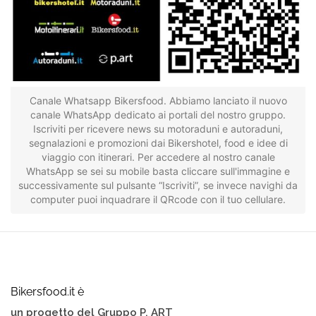
Canale Whatsapp Bikersfood. Abbiamo lanciato il nuovo
canale WhatsApp dedicato ai portali del nostro gruppo.
Iscriviti per ricevere news su motoraduni e autoraduni,
segnalazioni e promozioni dai Bikershotel, food e idee di
viaggio con itinerari. Per accedere al nostro canale
WhatsApp se sei su mobile basta cliccare sull'immagine e
successivamente sul pulsante “Iscriviti”, se invece navighi da
computer puoi inquadrare il QRcode con il tuo cellulare.
Bikersfood.it è
un progetto del Gruppo P. ART