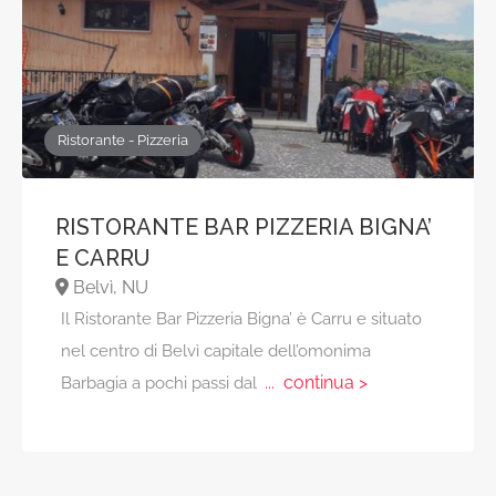
Ristorante - Pizzeria
RISTORANTE BAR PIZZERIA BIGNA’
E CARRU
Belvì, NU
Il Ristorante Bar Pizzeria Bigna’ è Carru e situato
nel centro di Belvì capitale dell’omonima
... continua >
Barbagia a pochi passi dal