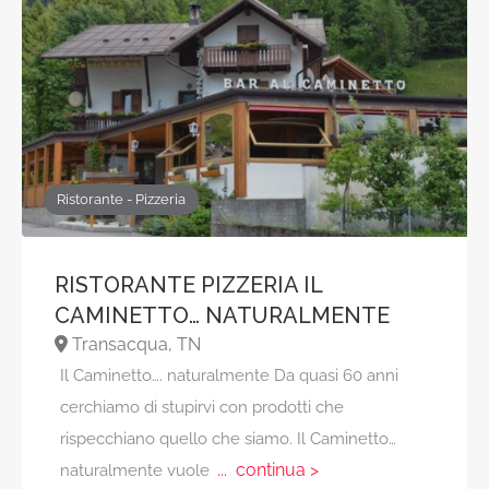
Ristorante - Pizzeria
RISTORANTE PIZZERIA IL
CAMINETTO… NATURALMENTE
Transacqua, TN
Il Caminetto…. naturalmente Da quasi 60 anni
cerchiamo di stupirvi con prodotti che
rispecchiano quello che siamo. Il Caminetto…
... continua >
naturalmente vuole