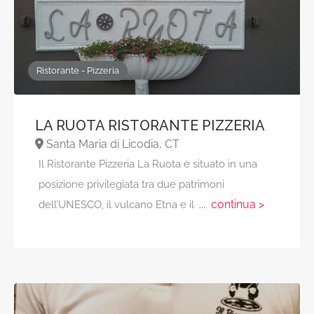
Ristorante - Pizzeria
LA RUOTA RISTORANTE PIZZERIA
Santa Maria di Licodia, CT
Il Ristorante Pizzeria La Ruota è situato in una
posizione privilegiata tra due patrimoni
... continua >
dell’UNESCO, il vulcano Etna e il